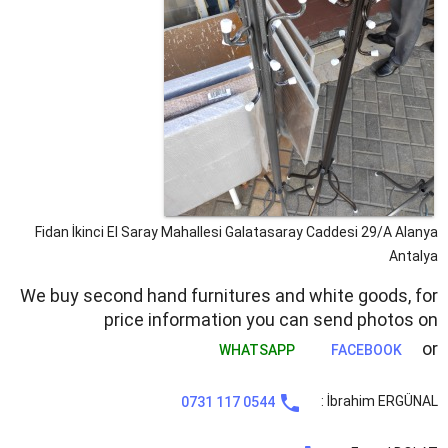
Fidan İkinci El
Saray Mahallesi Galatasaray Caddesi 29/A
Alanya
Antalya
We buy second hand furnitures and white goods, for
price information you can send photos on
or
WHATSAPP
FACEBOOK
phone
İbrahim ERGÜNAL :
0544 117 0731