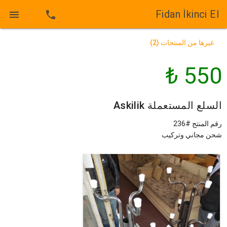
Fidan İkinci El

phone
غيرها من المنتجات (2)
550 ₺
السلع المستعملة Askilik
رقم المنتج #236
شحن مجاني وتركيب